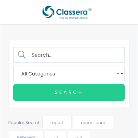
Aller
au
contenu
Popular Search
report
report card
Behavior
الم
الت