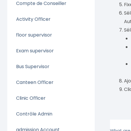
Compte de Conseiller
Fix
Sél
Activity Officer
Au
Sél
floor supervisor
Exam supervisor
Bus Supervisor
Ajo
Canteen Officer
Cli
Clinic Officer
Contrôle Admin
admission Account
What are 