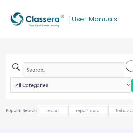
Aller
au
| User Manuals
contenu
Popular Search
report
report card
Behavio