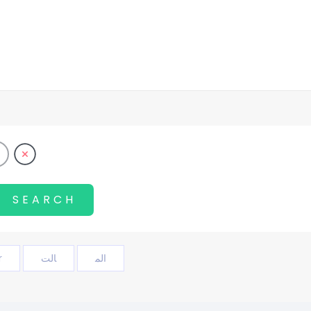
r
الت
الم