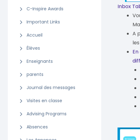
Inbox Ta
C-Inspire Awards
Vo
Important Links
Mat
A p
Accueil
les
Élèves
En 
dif
Enseignants
parents
Journal des messages
Visites en classe
Advising Programs
Absences