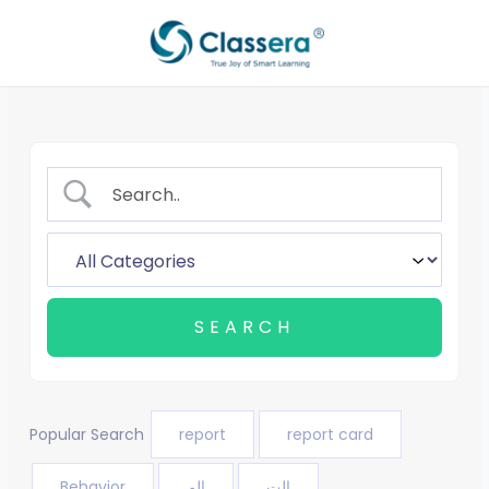
Aller
au
contenu
Popular Search
report
report card
Behavior
الم
الت