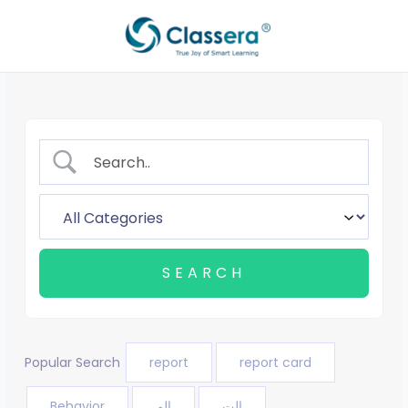
Aller
au
contenu
Popular Search
report
report card
Behavior
الم
الت