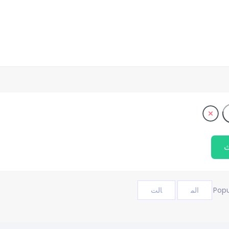
Popu
الم
الت