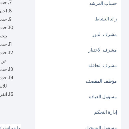
حدد 
حساب المرشد
اختر
رائد النشاط
حدد موقع رمز QR: أ
حدد 
مشرف الدور
بتخص
حدد 
مشرف الاختبار
حدد 
عن ط
مشرف الحافلة
حدد 
حدد 
مؤظف المقصف
للاس
انقر
مسؤول العياده
إدارة التحكم
مسؤول التسجيل
ما هو انطبا