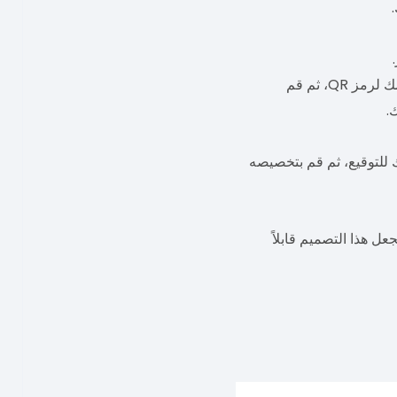
إذا أردت تخصيص مكان في تصميمك لرمز QR، ثم قم
.
لتوقيع، ثم قم بتخصيصه
عل هذا التصميم قابلاً