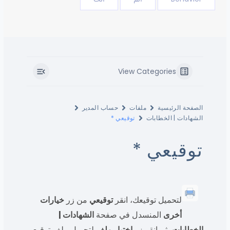
View Categories
الصفحة الرئيسية
ملفات
حساب المدير
الشهادات | الخطابات
توقيعي *
توقيعي *
لتحميل توقيعك، انقر
توقيعي
من زر
خيارات
أخرى
المنسدل في صفحة
الشهادات |
الخطابات
، ثم انقر زر
اختيار ملف
لتحميل ملف توقيع