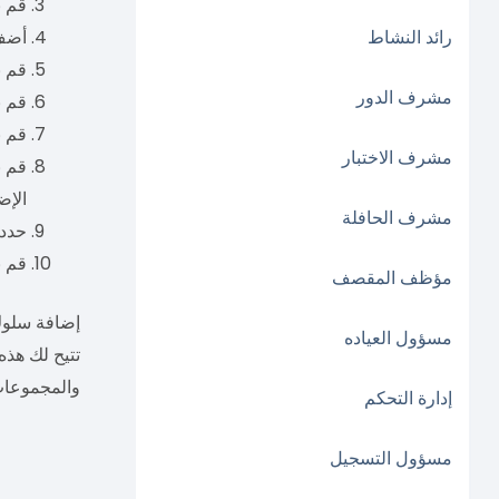
قم ب
رائد النشاط
أضف 
قم ب
مشرف الدور
قم ب
قم ب
مشرف الاختبار
قم ب
الإض
مشرف الحافلة
حدد 
قم ب
مؤظف المقصف
إضافة سلوك
مسؤول العياده
تتيح لك هذه
والمجموعات،
إدارة التحكم
مسؤول التسجيل